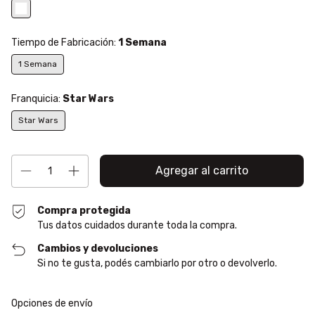
Tiempo de Fabricación:
1 Semana
1 Semana
Franquicia:
Star Wars
Star Wars
Compra protegida
Tus datos cuidados durante toda la compra.
Cambios y devoluciones
Si no te gusta, podés cambiarlo por otro o devolverlo.
Entregas para el CP:
Cambiar CP
Opciones de envío