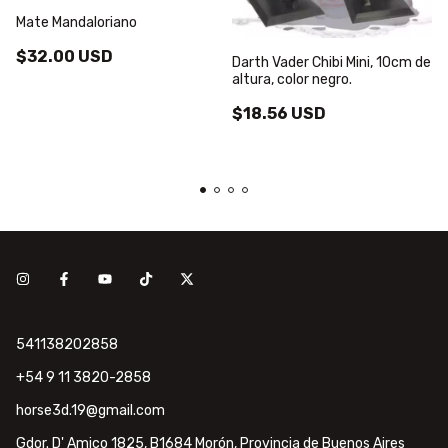
Mate Mandaloriano
$32.00 USD
Darth Vader Chibi Mini, 10cm de
altura, color negro.
$18.56 USD
541138202858
+54 9 11 3820-2858
horse3d.19@gmail.com
Gdor. D' Amico 1825, B1684 Morón, Provincia de Buenos Aires