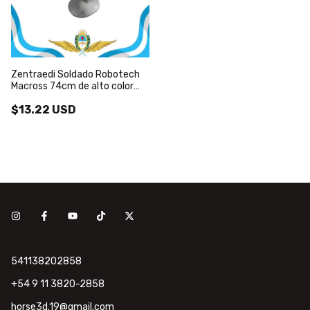
Zentraedi Soldado Robotech
Macross 74cm de alto color
blanco
$13.22 USD
541138202858
+54 9 11 3820-2858
horse3d.19@gmail.com