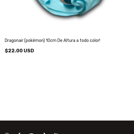
Dragonair (pokémon) 10cm De Altura a todo color!
Na
$22.00 USD
$