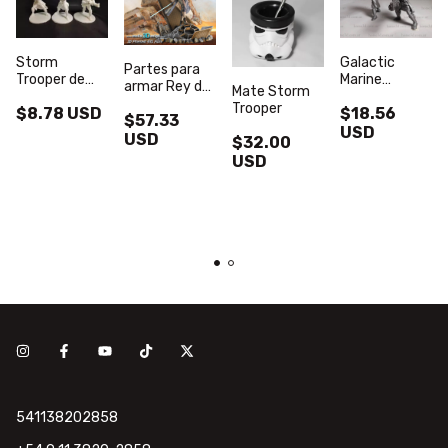
Storm
Galactic
Partes para
Trooper de
Marine
armar Rey de
Mate Storm
10cm de
Specialist de
Star Wars de
Trooper
$8.78 USD
$18.56
altura Star
Star Wars
$57.33
20cm de
Wars
USD
altura
USD
$32.00
USD
541138202858