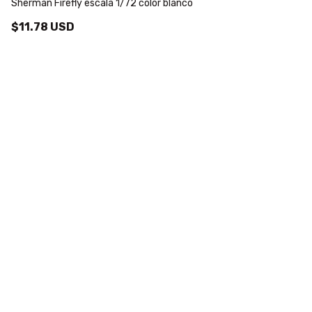
Sherman Firefly escala 1/72 color blanco
Ta
$11.78 USD
$