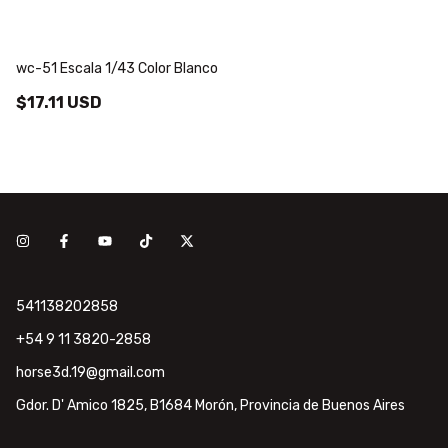
wc-51 Escala 1/43 Color Blanco
Do
$17.11 USD
$
541138202858
+54 9 11 3820-2858
horse3d.19@gmail.com
Gdor. D' Amico 1825, B1684 Morón, Provincia de Buenos Aires