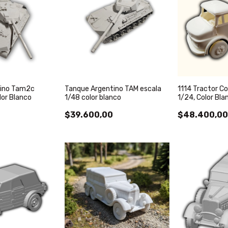
tino Tam2c
Tanque Argentino TAM escala
1114 Tractor Co
lor Blanco
1/48 color blanco
1/24, Color Bla
$39.600,00
$48.400,0