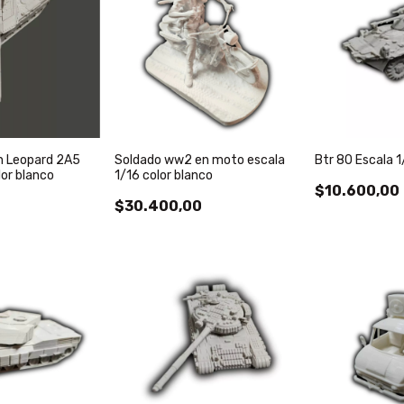
n Leopard 2A5
Soldado ww2 en moto escala
Btr 80 Escala 1
lor blanco
1/16 color blanco
$10.600,00
$30.400,00