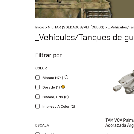
Inicio
>
MILITAR (SOLDADOS/VEHÍCULOS)
>
_Vehículos/Ta
_Vehículos/Tanques de gu
Filtrar por
COLOR
Blanco (174)
Dorado (1)
Blanco, Gris (8)
Impreso A Color (2)
TAM VCA Palmar
Acorazada Arg
ESCALA
1/72, color bla