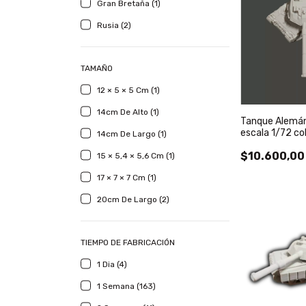
Gran Bretaña (1)
Rusia (2)
TAMAÑO
12 × 5 × 5 Cm (1)
14cm De Alto (1)
Tanque Alemá
escala 1/72 co
14cm De Largo (1)
$10.600,00
15 × 5,4 × 5,6 Cm (1)
17 × 7 × 7 Cm (1)
20cm De Largo (2)
TIEMPO DE FABRICACIÓN
1 Dia (4)
1 Semana (163)