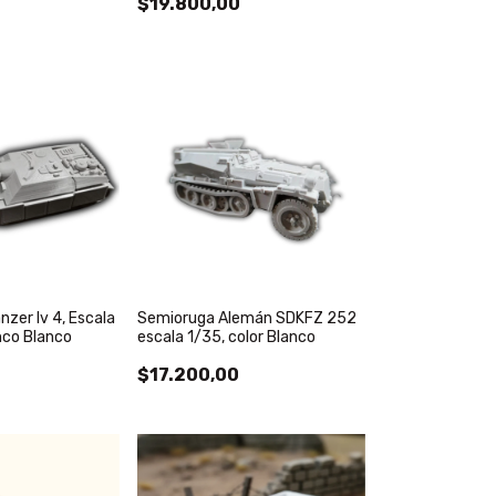
$19.800,00
zer Iv 4, Escala
Semioruga Alemán SDKFZ 252
nco Blanco
escala 1/35, color Blanco
$17.200,00