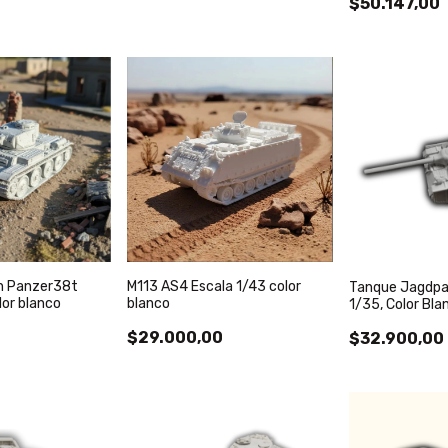
$50.147,00
M113 AS4 Escala 1/43 color
n Panzer38t
Tanque Jagdpan
blanco
lor blanco
1/35, Color Bla
$29.000,00
0
$32.900,00