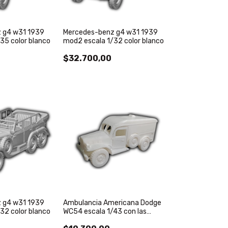
 g4 w31 1939
Mercedes-benz g4 w31 1939
35 color blanco
mod2 escala 1/32 color blanco
$32.700,00
 g4 w31 1939
Ambulancia Americana Dodge
32 color blanco
WC54 escala 1/43 con las
aberturas para poner