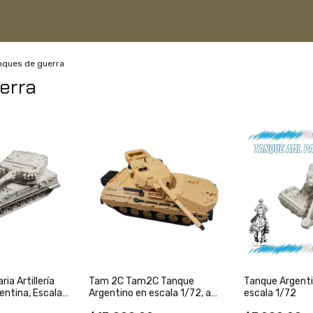
nques de guerra
erra
ia Artillería
Tam 2C Tam2C Tanque
Tanque Argent
entina, Escala
Argentino en escala 1/72, a
escala 1/72
nco
todo color!