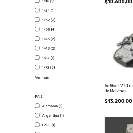
1/16 (1)
$10.600,00
1/24 (1)
1/32 (3)
1/35 (4)
1/43 (2)
1/48 (2)
1/64 (1)
1/72 (5)
Ver más
Anfibio LVTR e
de Malvinas
PAÍS
$13.200,00
Alemania (1)
Argentina (1)
Eeuu (1)