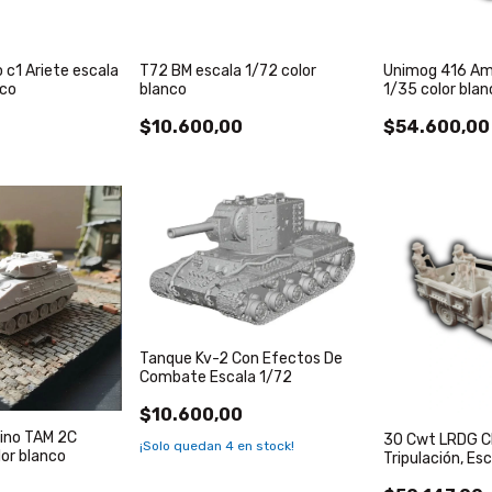
o c1 Ariete escala
T72 BM escala 1/72 color
Unimog 416 Am
nco
blanco
1/35 color blan
$10.600,00
$54.600,00
Tanque Kv-2 Con Efectos De
Combate Escala 1/72
$10.600,00
ino TAM 2C
30 Cwt LRDG C
¡Solo quedan
4
en stock!
lor blanco
Tripulación, Esc
Blanco