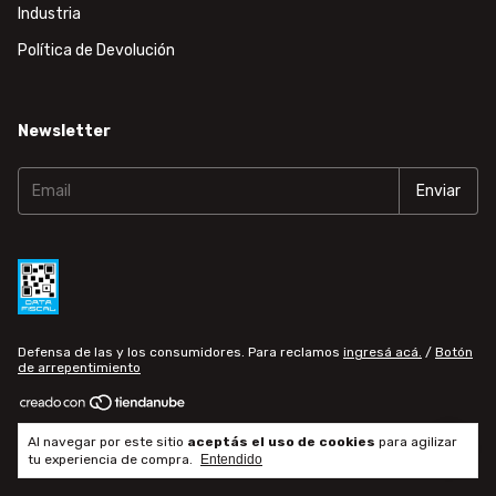
Industria
Política de Devolución
Newsletter
Defensa de las y los consumidores. Para reclamos
ingresá acá.
/
Botón
de arrepentimiento
Copyright horse3d - 20347160785 - 2026. Todos los derechos
Al navegar por este sitio
aceptás el uso de cookies
para agilizar
reservados.
tu experiencia de compra.
Entendido