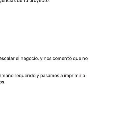
gencias de tu proyecto.
escalar el negocio, y nos comentó que no
 tamaño requerido y pasamos a imprimirla
os
.