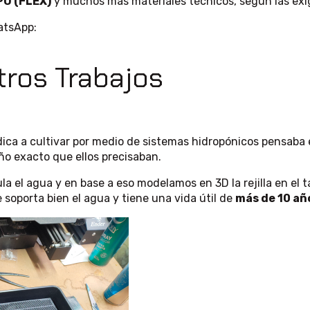
PU (FLEX)
y muchos más materiales técnicos, según las exi
atsApp:
tros Trabajos
ica a cultivar por medio de sistemas hidropónicos pensaba 
ño exacto que ellos precisaban.
ula el agua y en base a eso modelamos en 3D la rejilla en el
 soporta bien el agua y tiene una vida útil de
más de 10 añ