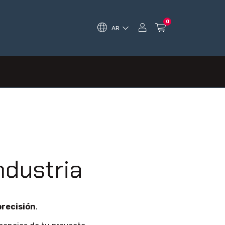
0
AR
ndustria
precisión
.