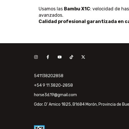
Usamos las
Bambu X1C
: velocidad de ha
avanzados.
Calidad profesional garantizada en c
541138202858
+54 9 11 3820-2858
horse3d.19@gmail.com
Gdor. D' Amico 1825, B1684 Morón, Provincia de Bue