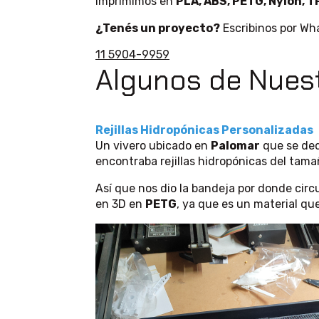
Imprimimos en
PLA, ABS, PETG, Nylon, T
¿Tenés un proyecto?
Escribinos por Wh
11 5904-9959
Algunos de Nues
Rejillas Hidropónicas Personalizadas
Un vivero ubicado en
Palomar
que se ded
encontraba rejillas hidropónicas del tama
Así que nos dio la bandeja por donde circ
en 3D en
PETG
, ya que es un material que