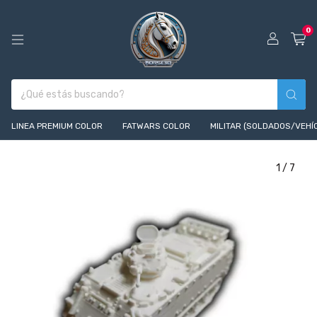
0
LINEA PREMIUM COLOR
FATWARS COLOR
MILITAR (SOLDADOS/VEHÍ
1
/
7