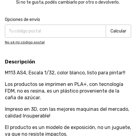
Si no te gusta, podés cambiarlo por otro o devolverlo.
Entregas para el CP:
Cambiar CP
Opciones de envío
Calcular
No sé mi código postal
Descripción
M113 AS4, Escala 1/32, color blanco, listo para pintar!!
Los productos se imprimen en PLA+, con tecnología
FDM, no es resina, es un plástico proveniente de la
caña de azúcar.
Impreso en 3D, con las mejores maquinas del mercado,
calidad Insuperable!
El producto es un modelo de exposición, no un juguete,
ya que no resiste impactos.