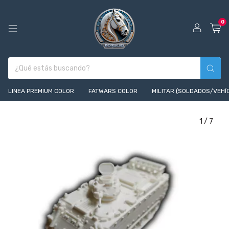
0
LINEA PREMIUM COLOR
FATWARS COLOR
MILITAR (SOLDADOS/VEHÍ
1
/
7