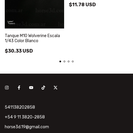
$11.78 USD
Tanque M10 Wolverine Escala
1/43 Color Blanco
$30.33 USD
541138202858
+54 9 11 3820-2858
horse3d.19@gmail.com