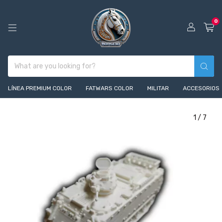
0
LÍNEA PREMIUM COLOR
FATWARS COLOR
MILITAR
ACCESORIOS
1
/
7