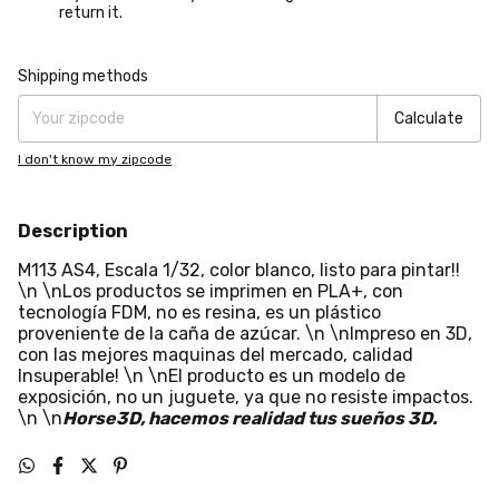
return it.
Shipping for zipcode:
Change zipcode
Shipping methods
Calculate
I don't know my zipcode
Description
M113 AS4, Escala 1/32, color blanco, listo para pintar!!
\n \nLos productos se imprimen en PLA+, con
tecnología FDM, no es resina, es un plástico
proveniente de la caña de azúcar. \n \nImpreso en 3D,
con las mejores maquinas del mercado, calidad
Insuperable! \n \nEl producto es un modelo de
exposición, no un juguete, ya que no resiste impactos.
\n \n
Horse3D, hacemos realidad tus sueños 3D.