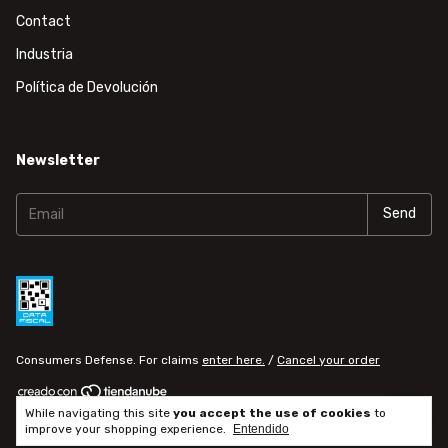
Contact
Industria
Política de Devolución
Newsletter
Consumers Defense. For claims
enter here.
/
Cancel your order
While navigating this site
you accept the use of cookies
to
Copyright horse3d - 20347160785 - 2026. All rights reserved.
improve your shopping experience.
Entendido