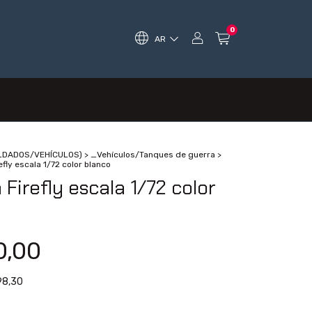
0
AR
OLDADOS/VEHÍCULOS)
>
_Vehículos/Tanques de guerra
>
fly escala 1/72 color blanco
Firefly escala 1/72 color
0,00
98,30