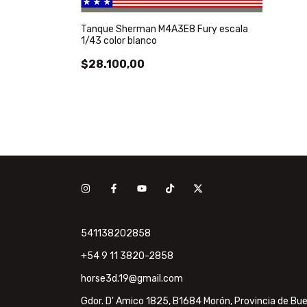
Tanque Sherman M4A3E8 Fury escala
1/43 color blanco
$28.100,00
541138202858
+54 9 11 3820-2858
horse3d.19@gmail.com
Gdor. D' Amico 1825, B1684 Morón, Provincia de Bue