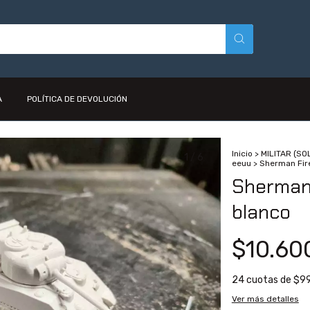
A
POLÍTICA DE DEVOLUCIÓN
Inicio
>
MILITAR (S
1
/
6
eeuu
>
Sherman Fire
Sherman 
blanco
$10.60
24
cuotas de
$9
Ver más detalles