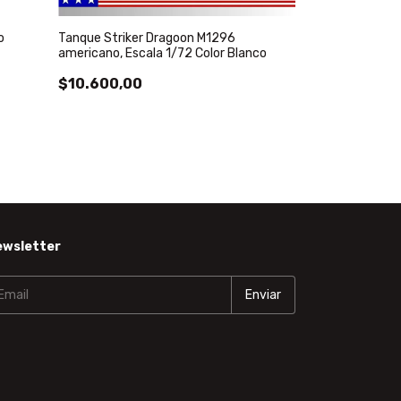
o
Tanque Striker Dragoon M1296
americano, Escala 1/72 Color Blanco
$10.600,00
Caja Tanque de
cartas color Do
$132.100,00
ewsletter