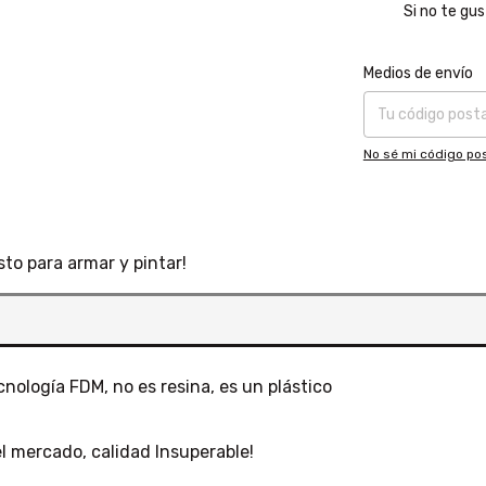
Si no te gus
Entregas para el CP
Medios de envío
No sé mi código pos
sto para armar y pintar!
ología FDM, no es resina, es un plástico
l mercado, calidad Insuperable!