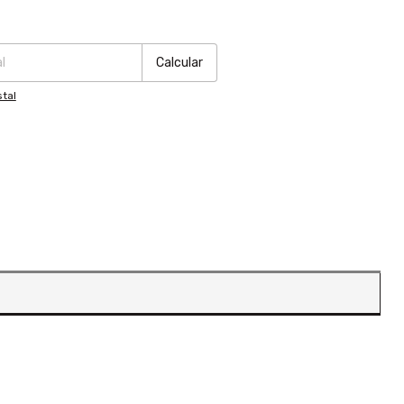
:
Cambiar CP
Calcular
tal