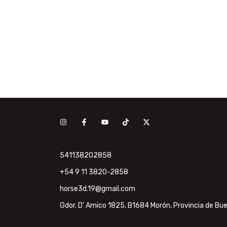
20cm De Largo
541138202858
+54 9 11 3820-2858
horse3d.19@gmail.com
Gdor. D' Amico 1825, B1684 Morón, Provincia de Bue