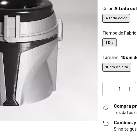
Color:
A todo col
A todo color
Tiempo de Fabric
1 Dia
Tamaño:
10cm d
10cm de alto
Compra pr
Tus datos c
Cambios y
Si no te gus