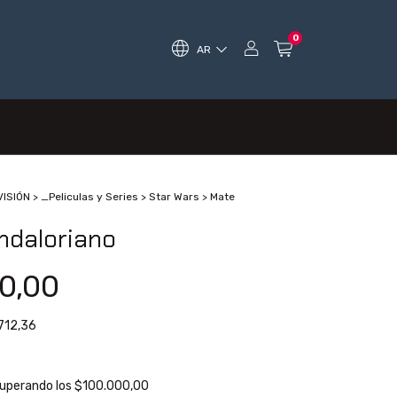
0
AR
VISIÓN
>
_Peliculas y Series
>
Star Wars
>
Mate
ndaloriano
0,00
712,36
uperando los
$100.000,00