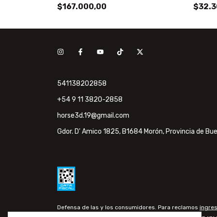
$167.000,00
$32.3
541138202858
+54 9 11 3820-2858
horse3d.19@gmail.com
Gdor. D' Amico 1825, B1684 Morón, Provincia de Bue
Defensa de las y los consumidores. Para reclamos
ingres