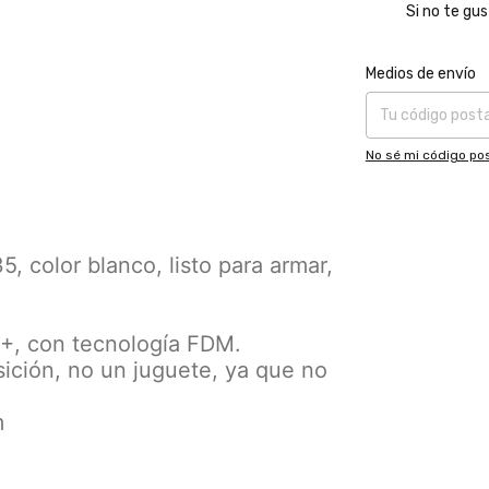
Si no te gus
Entregas para el CP
Medios de envío
No sé mi código pos
5, color blanco, listo para armar,
+, con tecnología FDM.
ición, no un juguete, ya que no
m