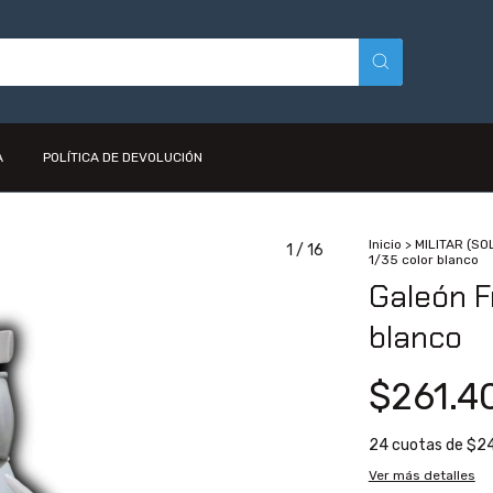
A
POLÍTICA DE DEVOLUCIÓN
Inicio
>
MILITAR (S
1
/
16
1/35 color blanco
Galeón F
blanco
$261.4
24
cuotas de
$24
Ver más detalles