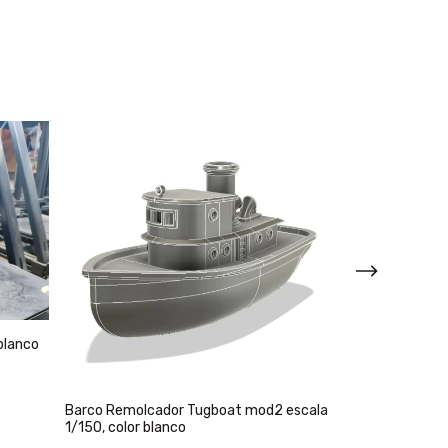
blanco
Barco Remolcador Tugboat mod2 escala
Barco Tortuga 
1/150, color blanco
color blanco