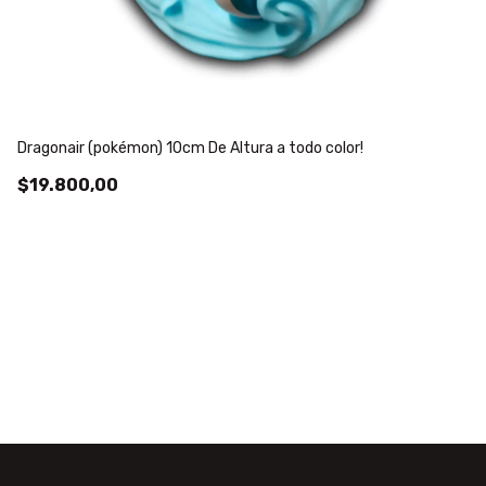
Dragonair (pokémon) 10cm De Altura a todo color!
Fi
$19.800,00
$
¡S